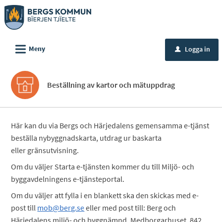
Välkommen
till
e-
L
tjänster
Meny
Logga in
u
-
Bergs
Beställning av kartor och mätuppdrag
kommun
Här kan du via Bergs och Härjedalens gemensamma e-tjänst
beställa nybyggnadskarta, utdrag ur baskarta
eller gränsutvisning.
Om du väljer Starta e-tjänsten kommer du till Miljö- och
byggavdelningens e-tjänsteportal.
Om du väljer att fylla i en blankett ska den skickas med e-
post till
mob@berg.se
eller med post till: Berg och
Härjedalens miljö- och byggnämnd, Medborgarhuset, 842