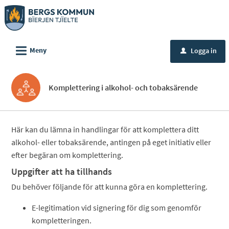
Välkommen
till
e-
L
tjänster
Meny
Logga in
u
-
Bergs
Komplettering i alkohol- och tobaksärende
kommun
Här kan du lämna in handlingar för att komplettera ditt
alkohol- eller tobaksärende, antingen på eget initiativ eller
efter begäran om komplettering.
Uppgifter att ha tillhands
Du behöver följande för att kunna göra en komplettering.
E-legitimation vid signering för dig som genomför
kompletteringen.