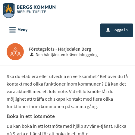
Välkommen
till
e-
L
tjänster
Meny
Logga in
u
-
Bergs
Företagslots - Härjedalen Berg
kommun
Den här tjänsten kräver inloggning
Ska du etablera eller utveckla en verksamhet? Behöver du få
kontakt med olika funktioner inom kommunen? Då kan det
vara aktuellt med ett lotsmöte. Vid ett lotsmöte får du
möjlighet att träffa och skapa kontakt med flera olika
funktioner inom kommunen på samma gång.
Boka in ett lotsmöte
Du kan boka in ett lotsmöte med hjälp av vår e-tjänst. Klicka
på Starta e-tjänst för att boka in ett möte.