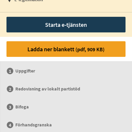
Starta e-tjänsten
Ladda ner blankett
(pdf, 909 KB)
Uppgifter
Redovisning av lokalt partistöd
Bifoga
Förhandsgranska