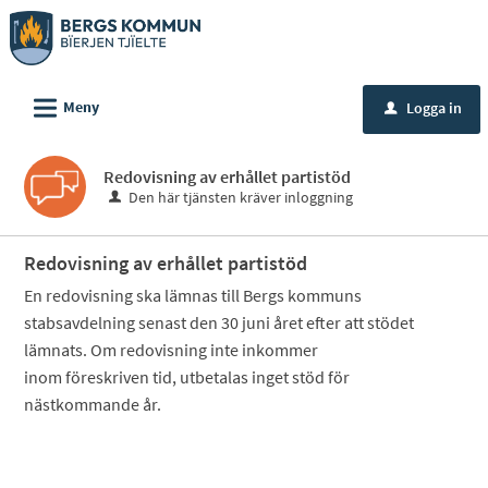
Välkommen
till
e-
L
tjänster
Meny
Logga in
u
-
Bergs
Redovisning av erhållet partistöd
kommun
Den här tjänsten kräver inloggning
Redovisning av erhållet partistöd
En redovisning ska lämnas till Bergs kommuns
stabsavdelning senast den 30 juni året efter att stödet
lämnats. Om redovisning inte inkommer
inom föreskriven tid, utbetalas inget stöd för
nästkommande år.