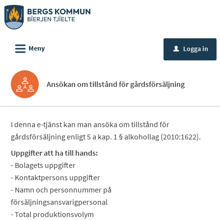
Välkommen
till
e-
L
tjänster
Meny
Logga in
u
-
Bergs
Ansökan om tillstånd för gårdsförsäljning
kommun
I denna e-tjänst kan man ansöka om tillstånd för
gårdsförsäljning enligt 5 a kap. 1 § alkohollag (2010:1622).
Uppgifter att ha till hands:
- Bolagets uppgifter
- Kontaktpersons uppgifter
- Namn och personnummer på
försäljningsansvarigpersonal
- Total produktionsvolym