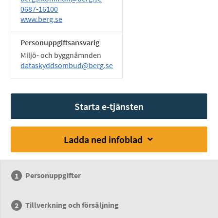
0687-16100
www.berg.se
Personuppgiftsansvarig
Miljö- och byggnämnden
dataskyddsombud@berg.se
Starta e-tjänsten
Ladda ned infoblad
Personuppgifter
Tillverkning och försäljning