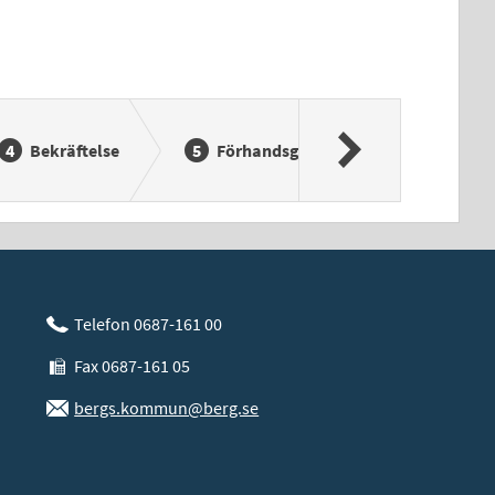
Bekräftelse
Förhandsgranska
Signe
Telefon 0687-161 00
Fax 0687-161 05
bergs.kommun@berg.se