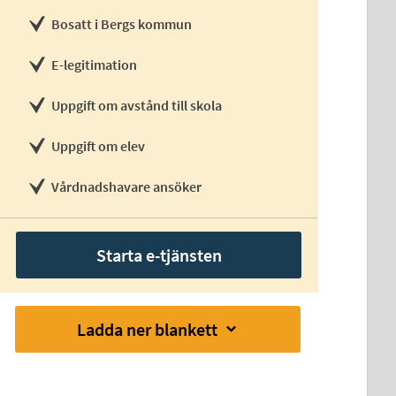
Bosatt i Bergs kommun
E-legitimation
Uppgift om avstånd till skola
Uppgift om elev
Vårdnadshavare ansöker
Starta e-tjänsten
Ladda ner blankett