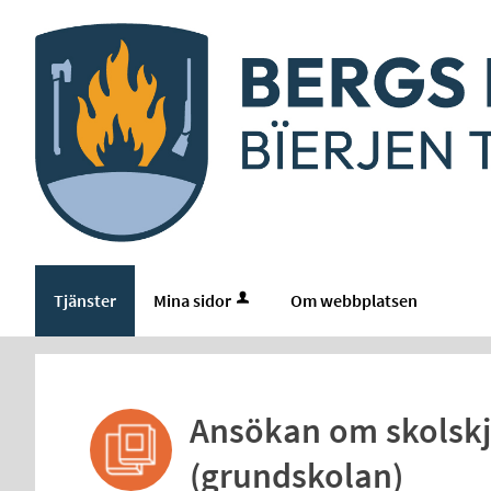
Välkommen
till
e-
tjänster
-
Bergs
kommun
Tjänster
Mina sidor
Om webbplatsen
Ansökan om skolskju
(grundskolan)