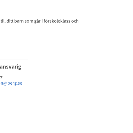
ll ditt barn som går i förskoleklass och
ansvarig
en
en@berg.se