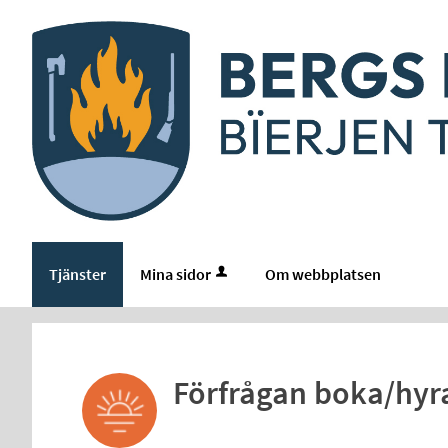
Välkommen
till
e-
tjänster
-
Bergs
kommun
Tjänster
Mina sidor
Om webbplatsen
Förfrågan boka/hyra