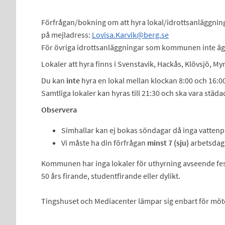
Förfrågan/bokning om att hyra lokal/idrottsanläggning gö
på mejladress:
Lovisa.Karvik@berg.se
För övriga idrottsanläggningar som kommunen inte äge
Lokaler att hyra finns i Svenstavik, Hackås, Klövsjö, Myr
Du kan
inte
hyra en lokal mellan klockan 8:00 och 16:0
Samtliga lokaler kan hyras till 21:30 och ska vara städ
Observera
Simhallar kan ej bokas söndagar då inga vatten
Vi måste ha din förfrågan
minst 7 (sju)
arbetsdagar
Kommunen har inga lokaler för uthyrning avseende fest e
50 års firande, studentfirande eller dylikt.
Tingshuset och Mediacenter lämpar sig enbart för möt