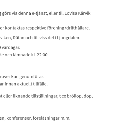
rs via denna e-tjänst, eller till Lovisa Kårvik
r kontaktas respektive förening/drifthållare.
viken, Rätan och till viss del i Ljungdalen.
0 vardagar.
ade och lämnade kl. 22:00.
prover kan genomföras
 innan aktuellt tillfälle.
ller liknande tillställningar, t ex bröllop, dop,
en, konferenser, föreläsningar m.m.