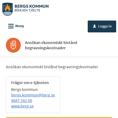
Välkommen
till
e-
L
tjänster
Meny
Logga in
u
-
Bergs
Ansökan ekonomiskt bistånd
kommun
begravningskostnader
Ansökan ekonomiskt bistånd begravningskostnader
Frågor om e-tjänsten
Bergs kommun
bergs.kommun@berg.se
0687-161 00
www.berg.se